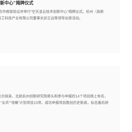
新中心”揭牌仪式
合作框架协议并举行“空天凌云技术创新中心”揭牌仪式。杭州（高新
科工科技产业有限公司董事长卯立远等领导出席活动。
项” 公示结束，北航杭州创新研究院牵头和参与申报的14个项目榜上有名，
与 “尖兵”“领雁”计划项目10项，成功申报项目数创历史新高，标志着杭研