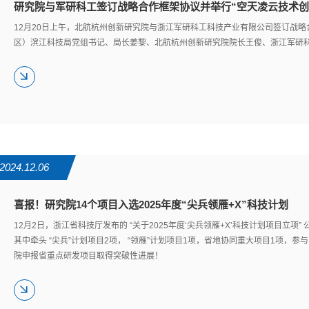
研究院与军研科工签订战略合作框架协议并举行“空天凌云技术创
12月20日上午，北航杭州创新研究院与浙江军研科工科技产业有限公司签订战略
区）滨江科技局党组书记、局长姜黎、北航杭州创新研究院院长王俊、浙江军研
2024.12.06
喜报！研究院14个项目入选2025年度“尖兵领雁+X”科技计划
12月2日，浙江省科技厅发布的 “关于2025年度‘尖兵领雁+X’科技计划项目立
其中牵头 “尖兵”计划项目2项， “领雁”计划项目1项，省地协同重大项目1项，参
院申报省重点研发项目取得突破性进展！