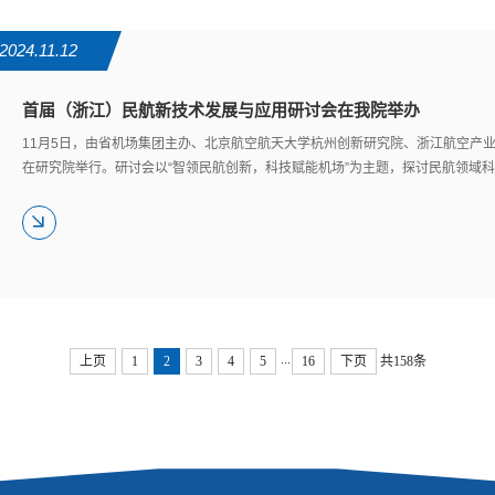
2024.11.12
​首届（浙江）民航新技术发展与应用研讨会在我院举办
11月5日，由省机场集团主办、北京航空航天大学杭州创新研究院、浙江航空产
在研究院举行。研讨会以“智领民航创新，科技赋能机场”为主题，探讨民航领域
...
上页
1
2
3
4
5
16
下页
共158条