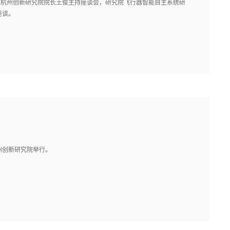
航杭州创新研究院院长王俊主持座谈会，研究院飞行器智能自主系统研
座谈。
州创新研究院举行。