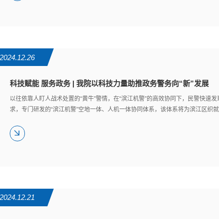
2024.12.26
科技赋能 服务政务 | 我院以科技力量助推政务警务向“新”发展
以往依靠人盯人战术处置的“黄牛”警情，在“滨江机警”的高效协同下，民警快速
求，专门研发的“滨江机警”空地一体、人机一体协同体系，该体系将为滨江区织
2024.12.21