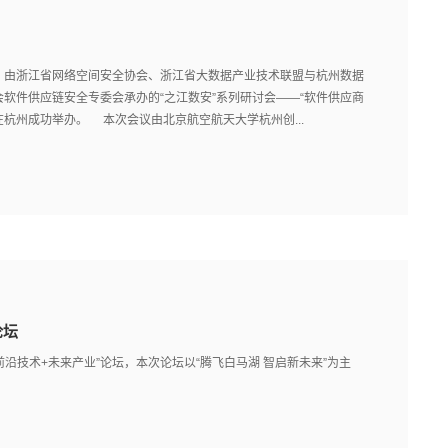
下午，由浙江省网络空间安全协会、浙江省大数据产业技术联盟与杭州数据
软件供应链安全专委会承办的“之江数安”系列研讨会——“软件供应商
杭州成功举办。 本次会议由北京航空航天大学杭州创...
论坛
沿技术+未来产业”论坛，本次论坛以“腾飞白马湖 智启新未来”为主